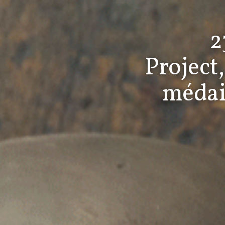
2
Project,
médail