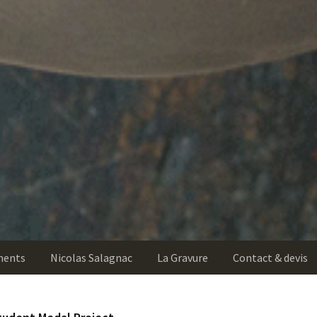
ments
Nicolas Salagnac
La Gravure
Contact & devis