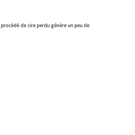
le procédé de cire perdu génère un peu de
autre matériaux plutôt solide.
types pour la fonderie.
petit dossier technique sur cette création
lassée avec le nom de l’étudiant, le titre
exposition et l’envoie des entrées pour
 l’espace d’exposition, nous devons garder
 et 8 du collège à l’étranger : la France et
 de création de médaille en bronze de
urgie, mais d’autres techniques peuvent