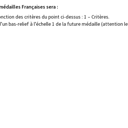
édailles Françaises sera :
nction des critères du point ci-dessus : 1 – Critères.
’un bas-relief à l’échelle 1 de la future médaille (attention 
s grand). Ce travail peut se faire en plastiline, en plâtre ou 
yon avant la fin 2015. Nicolas Salagnac centralisera ces proto
 British Museum, le
12 Février 2016.
 formulaire de renseignements sur l’élève. Et voir faire un 
. Chaque médaille doit être envoyée dans une enveloppe mate
es de l’établissement de l’étudiant. Ceci est crucial pour l’
èges participants encore, mais en raison de restrictions sur
nt, il y aura une limite de 15 participants de chaque collège
spérons également que les tuteurs pourront venir. Ce projet
es avec des établissements qui ont un département de métall