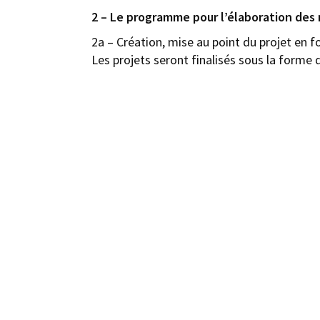
2 – Le programme pour l’élaboration des m
2a – Création, mise au point du projet en fo
Les projets seront finalisés sous la forme d
retrait, donc prévoir un modèle 8 à 10 % plu
2b – Ces prototypes doivent être livrés à L
Livraison des médailles finies pour être au
Chaque médaille doit être accompagnée d’un
proposée (proposition de Nicolas Salagnac)
de l’œuvre avec un croquis, et les coordonné
chaque école participante.
3 –
Nous n’avons pas le nombre final de coll
un nombre gérable de médaille. Par conséque
une seule médaille par participant.
4 –
Les étudiants sont invités, mais nous e
coulée (cire perdue), est destiné aux élèv