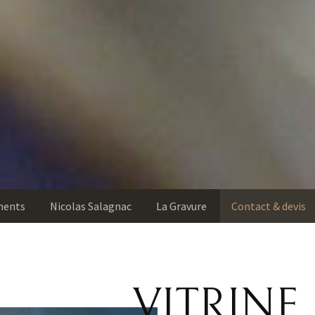
ments
Nicolas Salagnac
La Gravure
Contact & devis
VITRINE