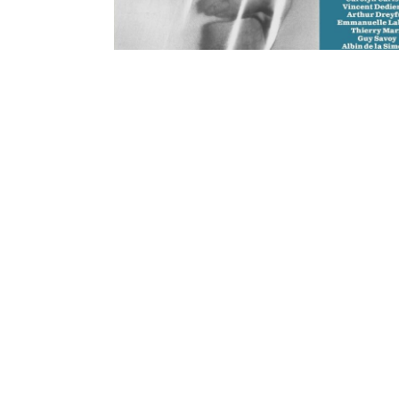
2015 joaillier ;
Sylvie Razzini
MOF 2000 esth
Yégavian
MOF 2019 Prothésiste dentaire
Pour mon texte, je reprends mon parcours d
sont devenues précieuses, habiles… La form
Boulle, pour devenir graveur en modelé…
Merci Dorian de m’avoir emporté dans ton b
prix du livre MOF :
lien site MOF
.
Belle suite pour ce livre édité par le
Cherch
Pour nos futurs rencontres et échanges sur
Partager :