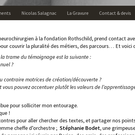
ments
Nicolas Salagnac
La Gravure
Contact & devis
eurochirurgien à la fondation Rothschild, prend contact avec m
ur couvrir la pluralité des métiers, des parcours… Et voici 
 la trame du témoignage est la suivante :
nuel ?
 au contraire motrices de création/découverte ?
et vous pouvez accentuer plutôt les valeurs de l’apprentissage
ibue pour solliciter mon entourage.
que !
ontres pour aller chercher des textes, et partager nos point
emme cheffe d’orchestre ;
Stéphanie Bodet
, une grimpeus