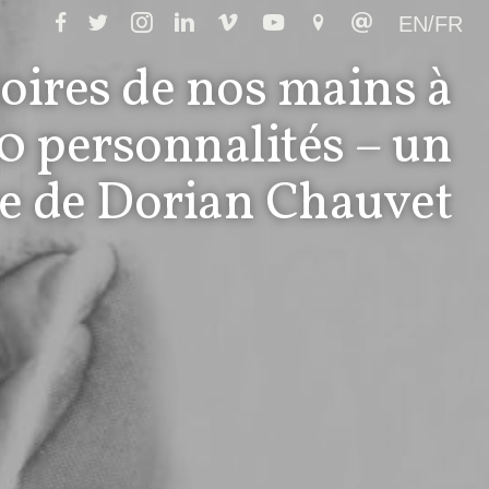
EN/FR
oires de nos mains à
90 personnalités – un
re de Dorian Chauvet