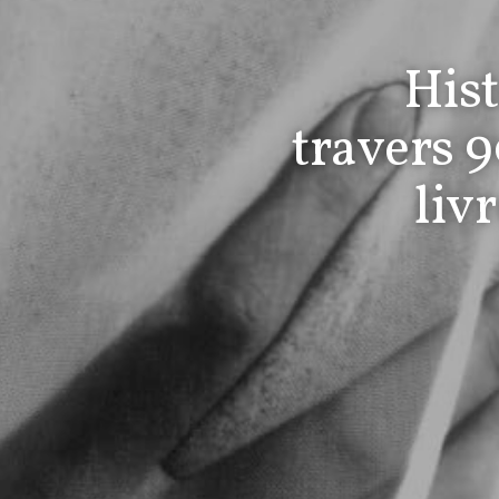
Hist
travers 
liv