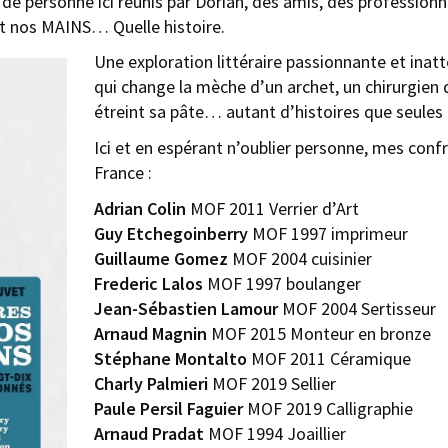
de personne ici réunis par Dorian, des amis, des profession
et nos MAINS… Quelle histoire.
Une exploration littéraire passionnante et inat
qui change la mèche d’un archet, un chirurgien 
étreint sa pâte… autant d’histoires que seules
Ici et en espérant n’oublier personne, mes conf
France :
Adrian Colin
MOF 2011 Verrier d’Art
Guy Etchegoinberry
MOF 1997 imprimeur
Guillaume Gomez
MOF 2004 cuisinier
Frederic Lalos
MOF 1997 boulanger
Jean-Sébastien Lamour
MOF 2004 Sertisseur
Arnaud Magnin
MOF 2015 Monteur en bronze
Stéphane Montalto
MOF 2011 Céramique
Charly Palmieri
MOF 2019 Sellier
Paule Persil Faguier
MOF 2019 Calligraphie
Arnaud Pradat
MOF 1994 Joaillier