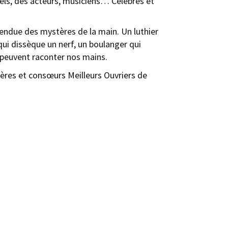
nels, des acteurs, musiciens… Célèbres et
tendue des mystères de la main. Un luthier
qui dissèque un nerf, un boulanger qui
 peuvent raconter nos mains.
rères et consœurs Meilleurs Ouvriers de