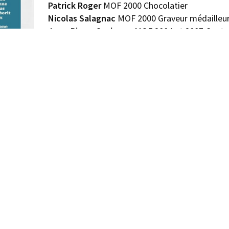
Patrick Roger
MOF 2000 Chocolatier
Nicolas Salagnac
MOF 2000 Graveur médailleu
Jean-Pierre Sucheras
MOF 2004 et 2007 Coutel
Sandrine Tessier
MOF 2019 Émailleuse
Remerciements :
Manon Bouvier
MOF 2019 marq
2019 pâtisserie confiserie ;
Antoine Legouy
MOF
étique ;
Jean Renaud Scordia
MOF 1986 tourneur bois
; Ni
ans lequel le travail manuel a toujours eu une place de cho
ation, l’apprentissage… l’échec scolaire, rattrapé par le vo
eau projet, que nous poursuivons aujourd’hui par des tables 
e Midi
:
lien pour acheter le livre
 les histoires de nos mains.