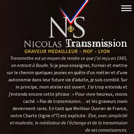
Accueil
Travaux
Transmission
Événements
Transmettre est un moyen de rendre ce que j’ai reçu en 1985,
Nicolas Salagnac
en entrant à Boulle
. Si je peux enseigner, former et mettre
sur le chemin quelques jeunes en quête d’un métier et d’une
La Gravure
autonomie dans leur future vie d’adulte, je suis comblé. Sur
le principe, mon atelier est ouvert. J’ai trop entendu et
Contact & devis
j’entends encore cette phrase : « Pour vivre heureux, vivons
caché. » Pas de transmission… et les graveurs main
deviennent rares. En tant que Meilleur Ouvrier de France,
notre Charte (ligne n°7) est explicite :
Être, avec simplicité
et modestie, le médiateur de l’échange et de la transmission
de ses connaissances.