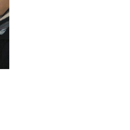
llection française de médailles, avec un
ir plus
(Musée d’Orsay – Musée des Beaux-