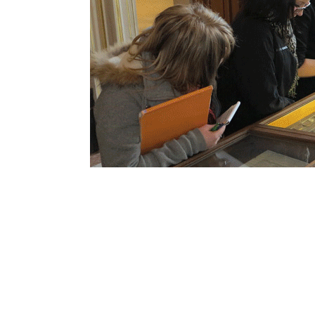
Le conservateur présente le médaillier, son 
fond d’environ 40 000 monnaies et médaill
En plus de l’exposition permanente du médail