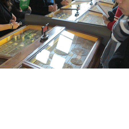
histoire : le médaillier est très ancien, il est la deuxième co
es.
lier, il y a l’exposition
« L’Art au creux de la main »
en savo