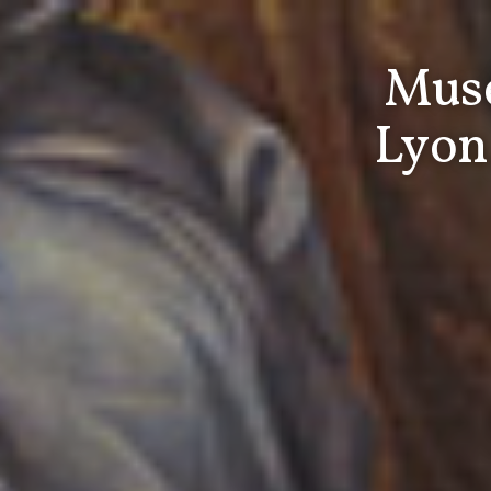
Musé
Lyon,