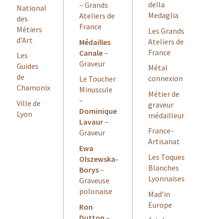
della
– Grands
National
Medaglia
Ateliers de
des
France
Métiers
Les Grands
d’Art
Ateliers de
Médailles
France
Canale
–
Les
Graveur
Guides
Métal
de
connexion
Le Toucher
Chamonix
Minuscule
Métier de
–
Ville de
graveur
Dominique
Lyon
médailleur
Lavaur
–
France-
Graveur
Artisanat
Ewa
Les Toques
Olszewska-
Blanches
Borys
–
Lyonnaises
Graveuse
polonaise
Mad’in
Europe
Ron
Dutton
–