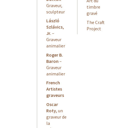
Art du
Graveur,
timbre
sculpteur
gravé
László
The Craft
Szlávics,
Project
Jr.
–
Graveur
animalier
Roger B.
Baron
–
Graveur
animalier
French
Artistes
graveurs
Oscar
Roty,
un
graveur de
la