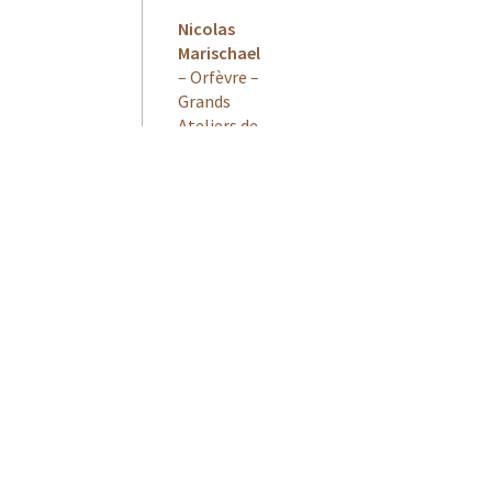
Nicolas
Marischael
– Orfèvre –
Grands
Ateliers de
France
Etablissement
Janier
–
Fromager
affineur –
MOF
Frédéric
Thibault
–
Compagnon
Tailleur
pierre
Jouffre
–
Ateliers