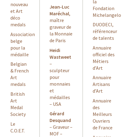
la
nouveau
Jean-Luc
Fondation
et Art
Maréchal
,
Michelangelo
déco
maître
medals
DUODECI,
graveur de
référenceur
la Monnaie
Association
de talents
de Paris
belge
pour la
Annuaire
Heidi
médaille
officiel des
Wastweet
Métiers
–
Belgian
d’Art
sculpteur
& French
pour
Art
Annuaire
monnaies
medals
Artisans
et
d’Art
British
médailles
Art
Annuaire
– USA
Medal
des
Gérard
Society
Meilleurs
Desquand
Ouvriers
Le
– Graveur –
de France
C.O.E.T.
MOF –