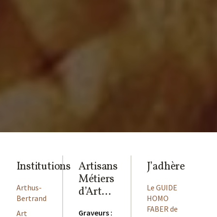
Institutions
Artisans
J’adhère
Métiers
Arthus-
Le GUIDE
d’Art…
Bertrand
HOMO
FABER de
Graveurs :
Art