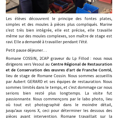
Les élèves découvrent le principe des fontes plates,
simples et des moules à pièces plus compliqués. Marine
s’est très bien intégrée, elle est précise, elle travaille
même sur des moules complexes, son maître de stage est
ravi. Elle a demandé à travailler pendant l’été.
Petit pause déjeuner…
Romane COSSIN, 2CAP graveur du Lp Fillod : nous
nous
dirigeons
vers Vesoul au
Centre Régional de Restauration
et de Conservation des œuvres d’art de Franche Comté
,
lieu de stage de Romane Cossin. Nous sommes accueilli
s
par Aubert GERARD et ses équipes de restauration. Nous
sommes limité
s
dans le temps, et c’est dommage car nous
serions bien resté plus longtemps. La visite fut
passionnante. Nous commençons par le labo photo, lieu
où tout est photographié dans le moindre détail,
jusqu’au
x
rayon
s
X, ceci pour déterminer les dessous des
pièces avant intervention. Romane travaillait sur la