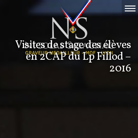
Accueil
Travaux
Visites de stage des élèves
Événements
en 2CAP du Lp Fillod –
Nicolas Salagnac
2016
La Gravure
Contact & devis