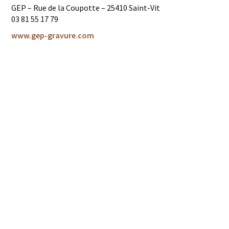
GEP – Rue de la Coupotte – 25410 Saint-Vit
03 81 55 17 79
www.gep-gravure.com
Partager :
Meilleur Ouvrier de France
(2000)
Membre des Grands Ateliers de France