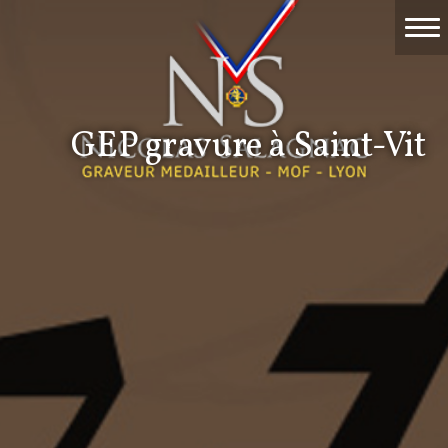
Accueil
Travaux
GEP gravure à Saint-Vit
Événements
Nicolas Salagnac
La Gravure
Contact & devis