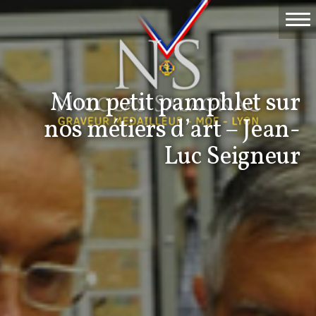
Accueil
Travaux
Mon petit pamphlet sur
Événements
nos métiers d’art – Jean-
Nicolas Salagnac
Luc Seigneur
La Gravure
Contact & devis