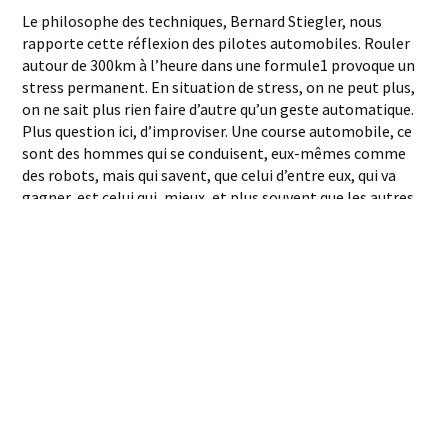
Le philosophe des techniques, Bernard Stiegler, nous
rapporte cette réflexion des pilotes automobiles. Rouler
autour de 300km à l’heure dans une formule1 provoque un
stress permanent. En situation de stress, on ne peut plus,
on ne sait plus rien faire d’autre qu’un geste automatique.
Plus question ici, d’improviser. Une course automobile, ce
sont des hommes qui se conduisent, eux-mêmes comme
des robots, mais qui savent, que celui d’entre eux, qui va
gagner, est celui qui, mieux, et plus souvent que les autres,
saura opportunément se « départir » de ses propres
automatismes, juste la fraction de seconde nécessaire
pour prendre le risque que les autres ne s’attendent pas
qu’il prenne.
Bernard Stiegler raconte aussi le même genre de
phénomène chez les acteurs de théâtre. En racontant
cela, il montre qu’il a très bien compris ce qu’est un Savoir-
faire, et en tout cas mille fois mieux que tous ces ennuyeux
qui nous chantent la chanson de l’excellence du savoir des
artisans, pour nous faire croire qu’ils connaissent et