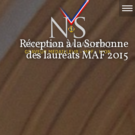
Accueil
Travaux
Réception à la Sorbonne
Événements
des lauréats MAF 2015
Nicolas Salagnac
La Gravure
Contact & devis