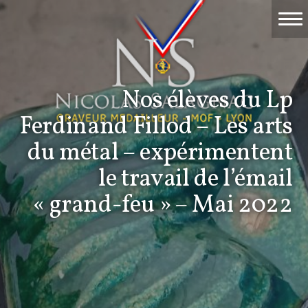
Accueil
Travaux
Nos élèves du Lp
Événements
Ferdinand Fillod – Les arts
Nicolas Salagnac
du métal – expérimentent
le travail de l’émail
La Gravure
« grand-feu » – Mai 2022
Contact & devis