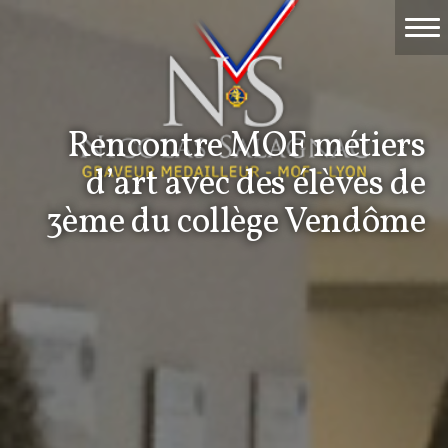
Accueil
Travaux
Rencontre MOF métiers
Événements
d’art avec des élèves de
Nicolas Salagnac
3ème du collège Vendôme
La Gravure
Contact & devis