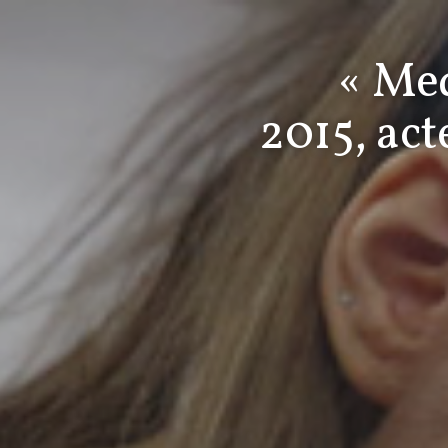
« Med
2015, act