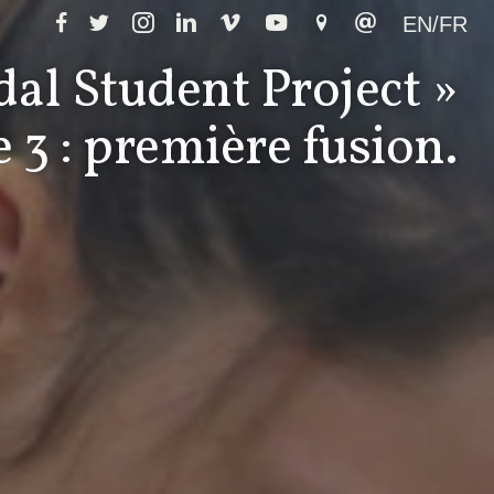
EN/FR
al Student Project »
e 3 : première fusion.