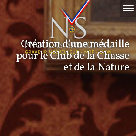
Accueil
Travaux
Création d’une médaille
Événements
pour le Club de la Chasse
Nicolas Salagnac
et de la Nature
La Gravure
Contact & devis