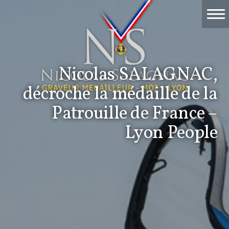
Accueil
Travaux
Nicolas SALAGNAC,
Événements
décroche la médaille de la
Nicolas Salagnac
Patrouille de France –
Lyon People
La Gravure
Contact & devis