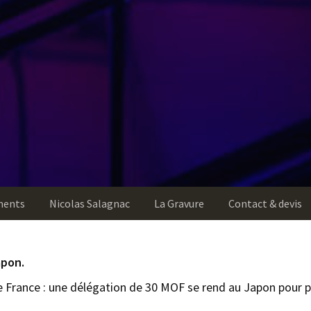
ments
Nicolas Salagnac
La Gravure
Contact & devis
apon.
e France : une délégation de 30 MOF se rend au Japon pour pr