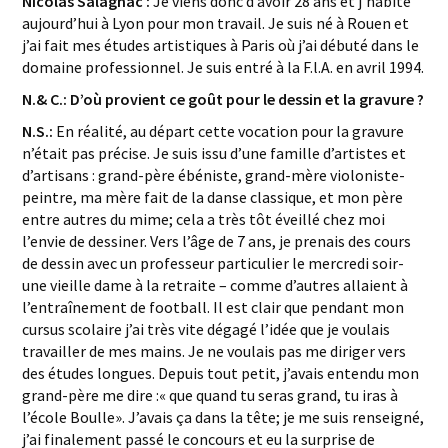
Nicolas Salagnac :
Je viens donc d’avoir 28 ans et j’habite
aujourd’hui à Lyon pour mon travail. Je suis né à Rouen et
j’ai fait mes études artistiques à Paris où j’ai débuté dans le
domaine professionnel. Je suis entré à la F.l.A. en avril 1994.
N.& C.: D’où provient ce goût pour le dessin et la gravure ?
N.S.:
En réalité, au départ cette vocation pour la gravure
n’était pas précise. Je suis issu d’une famille d’artistes et
d’artisans : grand-père ébéniste, grand-mère violoniste-
peintre, ma mère fait de la danse classique, et mon père
entre autres du mime; cela a très tôt éveillé chez moi
l’envie de dessiner. Vers l’âge de 7 ans, je prenais des cours
de dessin avec un professeur particulier le mercredi soir-
une vieille dame à la retraite – comme d’autres allaient à
l’entraînement de football. Il est clair que pendant mon
cursus scolaire j’ai très vite dégagé l’idée que je voulais
travailler de mes mains. Je ne voulais pas me diriger vers
des études longues. Depuis tout petit, j’avais entendu mon
grand-père me dire :
que quand tu seras grand, tu iras à
l’école Boulle
. J’avais ça dans la tête; je me suis renseigné,
j’ai finalement passé le concours et eu la surprise de