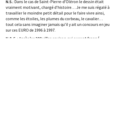
N.S.
: Dans le cas de Saint-Pierre-d’Oléron le dessin était
vraiment motivant, chargé d’histoire… Je me suis régalé à
travailler le moindre petit détail pour le faire vivre ainsi,
comme les étoiles, les plumes du corbeau, le cavalier…
tout cela sans imaginer jamais qu’il y ait un concours en jeu
sur ces EURO de 1996 à 1997.
N.& C. : Après les 200 villes environ qui auront frappé
monnaie temporaire en France, le 30 juin 1998 le rideau
retombera définitivement. Quelle est votre réaction ?
N.S.
: Vous savez, à la F.l.A., l’euro est venu comme un plus
dans ses fabrications et n’a pas supplanté notre travail de
base : la frappe des médailles traditionnelles.
Personnellement, ce travail m’a beaucoup enrichi et aura
été un plus dans ma formation : acquérir de la précision,
manier le burin, l’échoppe avec justesse, travailler à 75 %
du temps au microscope, apprendre à ne pas se contenter
de l’approximation dans ces représentations petites et
minutieuses. Dans l’avenir il serait intéressant de voir
comment faire le pont entre la richesse à valeur de
collection représentée par ces euros et les valeurs