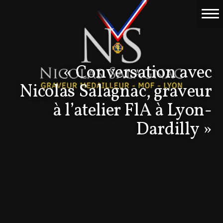
Accueil
Travaux
« Conversation avec
Événements
Nicolas Salagnac, graveur
Nicolas Salagnac
à l’atelier FlA à Lyon-
Dardilly »
La Gravure
Contact & devis