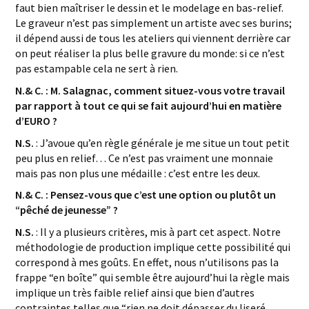
faut bien maîtriser le dessin et le modelage en bas-relief.
Le graveur n’est pas simplement un artiste avec ses burins;
il dépend aussi de tous les ateliers qui viennent derrière car
on peut réaliser la plus belle gravure du monde: si ce n’est
pas estampable cela ne sert à rien.
N.& C. : M. Salagnac, comment situez-vous votre travail
par rapport à tout ce qui se fait aujourd’hui en matière
d’EURO ?
N.S.
: J’avoue qu’en règle générale je me situe un tout petit
peu plus en relief… Ce n’est pas vraiment une monnaie
mais pas non plus une médaille : c’est entre les deux.
N.& C. : Pensez-vous que c’est une option ou plutôt un
“pêché de jeunesse” ?
N.S.
: Il y a plusieurs critères, mis à part cet aspect. Notre
méthodologie de production implique cette possibilité qui
correspond à mes goûts. En effet, nous n’utilisons pas la
frappe “en boîte” qui semble être aujourd’hui la règle mais
implique un très faible relief ainsi que bien d’autres
contraintes telles que “rien ne doit dépasser du liseré