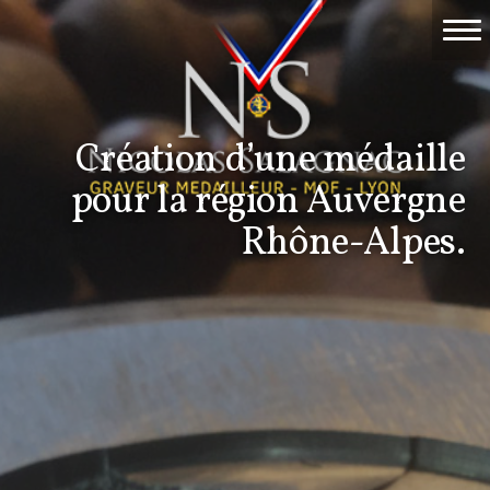
Accueil
Travaux
Création d’une médaille
Événements
pour la région Auvergne
Nicolas Salagnac
Rhône-Alpes.
La Gravure
Contact & devis