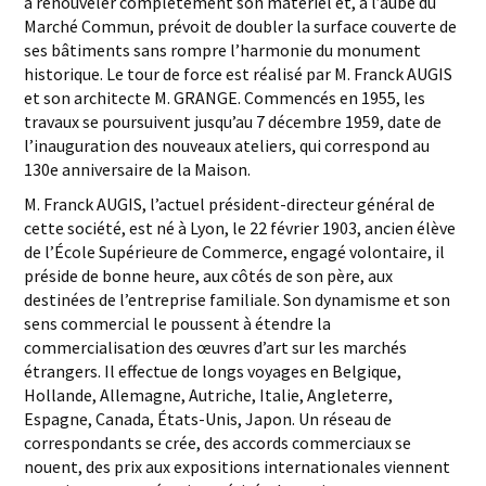
à renouveler complètement son matériel et, à l’aube du
Marché Commun, prévoit de doubler la surface couverte de
ses bâtiments sans rompre l’harmonie du monument
historique. Le tour de force est réalisé par M. Franck AUGIS
et son architecte M. GRANGE. Commencés en 1955, les
travaux se poursuivent jusqu’au 7 décembre 1959, date de
l’inauguration des nouveaux ateliers, qui correspond au
130e anniversaire de la Maison.
M. Franck AUGIS, l’actuel président-directeur général de
cette société, est né à Lyon, le 22 février 1903, ancien élève
de l’École Supérieure de Commerce, engagé volontaire, il
préside de bonne heure, aux côtés de son père, aux
destinées de l’entreprise familiale. Son dynamisme et son
sens commercial le poussent à étendre la
commercialisation des œuvres d’art sur les marchés
étrangers. Il effectue de longs voyages en Belgique,
Hollande, Allemagne, Autriche, Italie, Angleterre,
Espagne, Canada, États-Unis, Japon. Un réseau de
correspondants se crée, des accords commerciaux se
nouent, des prix aux expositions internationales viennent