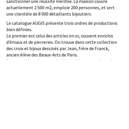
sanctionner une réussite méritée. La maison couvre
actuellement 2 500 m2, emploie 200 personnes, et sert
une clientèle de 8 000 détaillants bijoutiers.
Le catalogue AUGIS présente trois ordres de productions
bien définies.
Le premier est celui des articles en or, souvent enrichis
d’émaux et de pierreries. On trouve dans cette collection
des croix et bijoux dessinés par Jean, frère de Franck,
ancien élève des Beaux-Arts de Paris.
Le second domaine est celui des articles-souvenirs qu’on
retrouve familièrement dans toutes les stations
touristiques cendriers, presse-papiers, etc …
Le troisième enfin est constitué par les insignes, plaques,
breloques et articles publicitaires. AUGIS est grand
fournisseur de l’Armée et de la Marine Nationale, des
Compagnies Maritimes et Aériennes, des Sociétés
Pétrolières et, surtout, des entreprises commerciales et
industrielles. C’est ainsi que sortent annuellement de ses
ateliers plus de trois millions de porte-clefs, ce qui
représente une moyenne de 10 000 articles par jour.