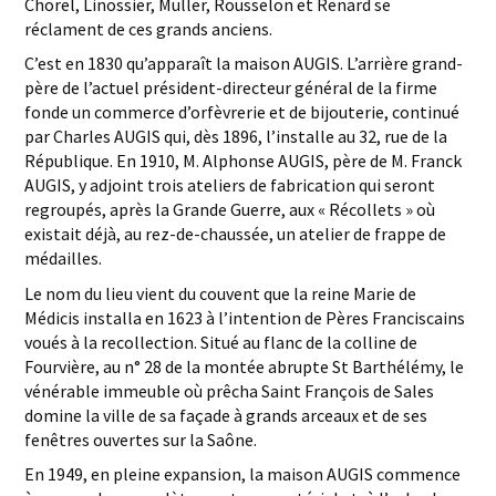
Chorel, Linossier, Muller, Rousselon et Renard se
réclament de ces grands anciens.
C’est en 1830 qu’apparaît la maison AUGIS. L’arrière grand-
père de l’actuel président-directeur général de la firme
fonde un commerce d’orfèvrerie et de bijouterie, continué
par Charles AUGIS qui, dès 1896, l’installe au 32, rue de la
République. En 1910, M. Alphonse AUGIS, père de M. Franck
AUGIS, y adjoint trois ateliers de fabrication qui seront
regroupés, après la Grande Guerre, aux « Récollets » où
existait déjà, au rez-de-chaussée, un atelier de frappe de
médailles.
Le nom du lieu vient du couvent que la reine Marie de
Médicis installa en 1623 à l’intention de Pères Franciscains
voués à la recollection. Situé au flanc de la colline de
Fourvière, au n° 28 de la montée abrupte St Barthélémy, le
vénérable immeuble où prêcha Saint François de Sales
domine la ville de sa façade à grands arceaux et de ses
fenêtres ouvertes sur la Saône.
En 1949, en pleine expansion, la maison AUGIS commence