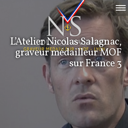
Accueil
Travaux
L’Atelier Nicolas Salagnac,
Événements
graveur médailleur MOF
Nicolas Salagnac
sur France 3
La Gravure
Contact & devis