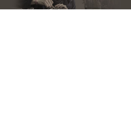
Atelier Nicolas Salagnac - chez Médicis :
24, avenue Joannès-Masset, Les Passerelles - F69009 Lyon
Sur rendez-vous uniquement – Métro : Gorge de Loup (ligne D)
Adresse de facturation : 3, rue de la Quarantaine - 69005 Lyon -
France
Tél. :
09 50 32 62 45
Facebook
-
Twitter
-
Instagram
-
LinkedIn
-
Vimeo
-
Youtube
© 2026
Nicolas Salagnac
- Tous droits réservés – Création et
réalisation : Benoît Salagnac et Finneas - mis à jour par
68000.fr
– Crédits photo :
Matthieu Cellard
–
▨