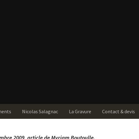
ments
Nicolas Salagnac
La Gravure
Contact & devis
embre 2009,
article de Myriam Boutoulle
.