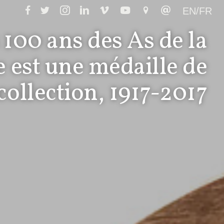
EN/FR
 100 ans des As de la
 est une médaille de
collection, 1917-2017