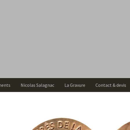
ments
Nicolas Salagnac
La Gravure
Contact & devis