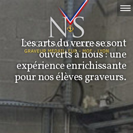
Accueil
Travaux
Les arts du verre se sont
Événements
ouverts à nous : une
Nicolas Salagnac
expérience enrichissante
pour nos élèves graveurs.
La Gravure
Contact & devis