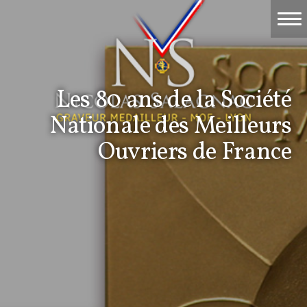
Accueil
Travaux
Les 80 ans de la Société
Événements
Nationale des Meilleurs
Nicolas Salagnac
Ouvriers de France
La Gravure
Contact & devis