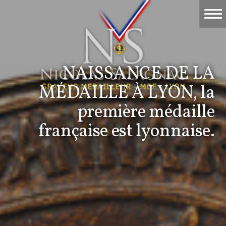
Accueil
Travaux
NAISSANCE DE LA
Événements
MÉDAILLE À LYON, la
Nicolas Salagnac
première médaille
française est lyonnaise.
La Gravure
Contact & devis