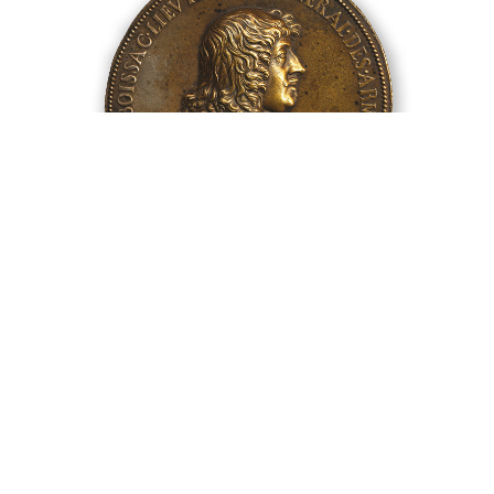
Vers 1650
André de Boissac, lieutenant général des armées du roi. Il a
fait ouvrir la rue qui porte son nom et qui donne sur la
place Bellecour.
Graveur : Claude Warin.
Diamètre 105mm – fonte de bronze.
Collection Médaillier
du Musée des Beaux-Arts de Lyon.