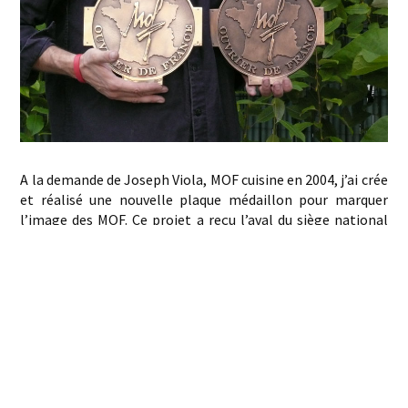
A la demande de Joseph Viola, MOF cuisine en 2004, j’ai crée
et réalisé une nouvelle plaque médaillon pour marquer
l’image des MOF. Ce projet a reçu l’aval du siège national
des Meilleurs Ouvriers de France et est à destination des
MOF uniquement.
Cette pièce de bronze est composée avec le nouveau logo
MOF, la forme extérieure de notre médaille, la carte de
France, et le texte « Meilleur Ouvrier de France ».
Cette médaille est d’un format d’environ 250 mm de
diamètre, elle est en bronze patinée.
Ces médailles sont faites par Emmanuel Galmiche, MOF en