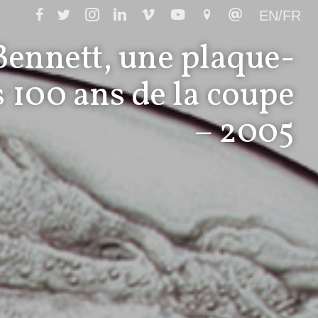
EN/FR
ennett, une plaque-
s 100 ans de la coupe
– 2005