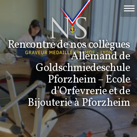
Accueil
Travaux
Rencontre de nos collègues
Événements
Allemand de
Nicolas Salagnac
Goldschmiedeschule
Pforzheim – Ecole
La Gravure
d’Orfevrerie et de
Contact & devis
Bijouterie à Pforzheim