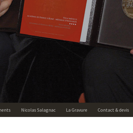
ments
Nicolas Salagnac
La Gravure
Contact & devis