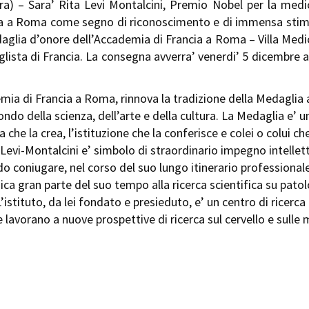
) – Sara’ Rita Levi Montalcini, Premio Nobel per la medici
ia a Roma come segno di riconoscimento e di immensa sti
aglia d’onore dell’Accademia di Francia a Roma – Villa Medic
sta di Francia. La consegna avverra’ venerdi’ 5 dicembre alle
emia di Francia a Roma, rinnova la tradizione della Medaglia a
ondo della scienza, dell’arte e della cultura. La Medaglia e’
ta che la crea, l’istituzione che la conferisce e colei o colui 
Levi-Montalcini e’ simbolo di straordinario impegno intellett
do coniugare, nel corso del suo lungo itinerario professionale
ica gran parte del suo tempo alla ricerca scientifica su pato
istituto, da lei fondato e presieduto, e’ un centro di ricerca
 lavorano a nuove prospettive di ricerca sul cervello e sulle 